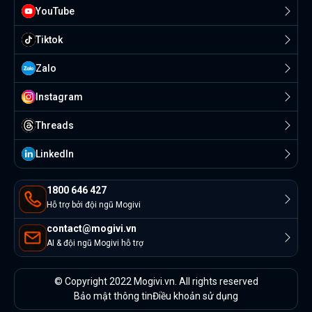
YouTube
Tiktok
Zalo
Instagram
Threads
Linkedln
1800 646 427
Hỗ trợ bởi đội ngũ Mogivi
contact@mogivi.vn
AI & đội ngũ Mogivi hỗ trợ
© Copyright 2022 Mogivi.vn. All rights reserved
Bảo mật thông tin
Điều khoản sử dụng