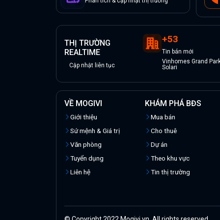
Phân tích & cập nhật thị trường
+
53
THỊ TRƯỜNG
REALTIME
Tin
bán
mới
Vinhomes Grand Park 
Cập nhật liên tục
Solari
VỀ MOGIVI
KHÁM PHÁ BĐS
Giới thiệu
Mua bán
Sứ mệnh & Giá trị
Cho thuê
Văn phòng
Dự án
Tuyển dụng
Theo khu vực
Liên hệ
Tin thị trường
© Copyright 2022 Mogivi.vn. All rights reserved