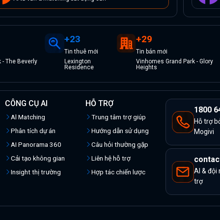
+
23
+
29
Tin
thuê
mới
Tin
bán
mới
- The Beverly
Lexington
Vinhomes Grand Park - Glory
Residence
Heights
CÔNG CỤ AI
HỖ TRỢ
1800 6
Al Matching
Trung tâm trợ giúp
Hỗ trợ b
Phân tích dự án
Hướng dẫn sử dụng
Mogivi
AI Panorama 360
Câu hỏi thường gặp
Cải tạo không gian
Liên hệ hỗ trợ
contac
AI & đội
Insight thị trường
Hợp tác chiến lược
trợ