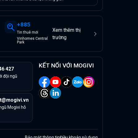
+
885
Xem thêm thị
Tin
thuê
mới
trường
Vinhomes Central
Park
KẾT NỐI VỚI MOGIVI
46 427
ởi đội ngũ
t@mogivi.vn
 ngũ Mogivi hỗ
Bảo mật thông tin
Điều khoản sử dụng