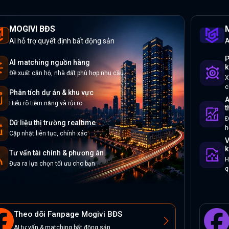
MOGIVI BĐS
M
AI hỗ trợ quyết định bất động sản
A
P
AI matching nguồn hàng
k
Đề xuất căn hộ, nhà đất phù hợp nhu cầu
X
c
Phân tích dự án & khu vực
A
Hiểu rõ tiềm năng và rủi ro
t
Đ
Dữ liệu thị trường realtime
h
Cập nhật liên tục, chính xác
V
k
Tư vấn tài chính & phương án
H
Đưa ra lựa chọn tối ưu cho bạn
q
Theo dõi Fanpage Mogivi BĐS
AI tư vấn & matching bất động sản