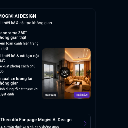
OGIVI AI DESIGN
I thiết kế & cải tạo không gian
anorama 360°
hông gian thật
em toàn cảnh hiện trạng
hi tiết
I thiết kế & cải tạo nội
hất
ề xuất phong cách phù
ợp
isualize tương lai
hông gian
ình dung rõ nét trước khi
uyết định
Theo dõi Fanpage Mogivi AI Design
AI tư vấn thiết kế & cải tạo không gian