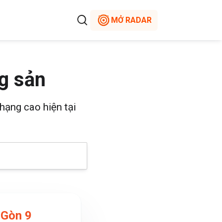
MỞ RADAR
g sản
hạng cao hiện tại
 Gòn 9