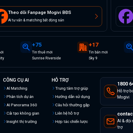
Theo dõi Fanpage Mogivi BĐS
AI tư vấn & matching bất động sản
+
75
+
17
ới
Tin
thuê
mới
Tin
bán
mới
ity
Sunrise Riverside
Sky 9
CÔNG CỤ AI
HỖ TRỢ
1800 6
Al Matching
Trung tâm trợ giúp
Hỗ trợ b
Phân tích dự án
Hướng dẫn sử dụng
Mogivi
AI Panorama 360
Câu hỏi thường gặp
Cải tạo không gian
Liên hệ hỗ trợ
contac
AI & đội
Insight thị trường
Hợp tác chiến lược
trợ