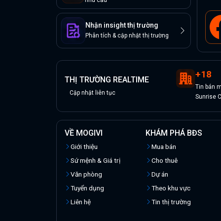
nhu cầu
Nhận insight thị trường
Phân tích & cập nhật thị trường
+
18
THỊ TRƯỜNG REALTIME
Tin
bán
m
Cập nhật liên tục
Sunrise C
VỀ MOGIVI
KHÁM PHÁ BĐS
Giới thiệu
Mua bán
Sứ mệnh & Giá trị
Cho thuê
Văn phòng
Dự án
Tuyển dụng
Theo khu vực
Liên hệ
Tin thị trường