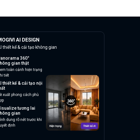
OGIVI AI DESIGN
I thiết kế & cải tạo không gian
anorama 360°
hông gian thật
em toàn cảnh hiện trạng
hi tiết
I thiết kế & cải tạo nội
hất
ề xuất phong cách phù
ợp
isualize tương lai
hông gian
ình dung rõ nét trước khi
uyết định