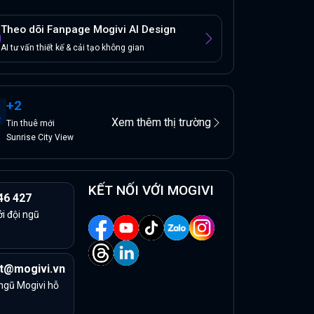
Theo dõi Fanpage Mogivi AI Design
AI tư vấn thiết kế & cải tạo không gian
+
2
Xem thêm thị trường
Tin
thuê
mới
Sunrise City View
KẾT NỐI VỚI MOGIVI
46 427
ởi đội ngũ
t@mogivi.vn
 ngũ Mogivi hỗ