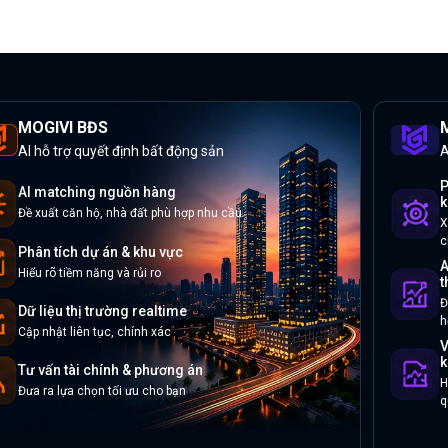
MOGIVI BĐS
M
AI hỗ trợ quyết định bất động sản
A
P
AI matching nguồn hàng
k
Đề xuất căn hộ, nhà đất phù hợp nhu cầu
X
c
Phân tích dự án & khu vực
A
Hiểu rõ tiềm năng và rủi ro
t
Đ
Dữ liệu thị trường realtime
h
Cập nhật liên tục, chính xác
V
k
Tư vấn tài chính & phương án
H
Đưa ra lựa chọn tối ưu cho bạn
q