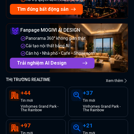
Tìm đúng bất động sản
Fanpage MOGIVI AI DESIGN
Panorama 360° không gian thật
Cải tạo nội thất bằng AI
Căn hộ • Nhà phố • Cafe • Showroom
Trải nghiệm AI Design
THỊ TRƯỜNG REALTIME
Xem thêm
+
44
+
37
Tin
mới
Tin
mới
Vinhomes Grand Park -
Vinhomes Grand Park -
The Rainbow
The Rainbow
+
97
+
21
Tin
mới
Tin
mới