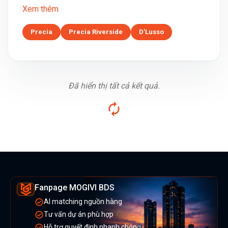
Xem thêm
Precia
Precia Riverside
D’Lusso
Đã hiển thị tất cả kết quả.
Fanpage MOGIVI BDS
AI matching nguồn hàng
Tư vấn dự án phù hợp
Hỗ trợ quyết định nhanh chóng