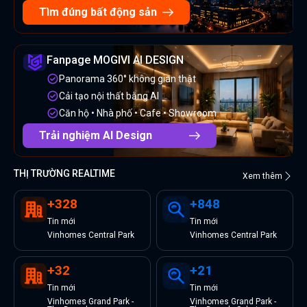
Tìm đúng bất động sản
Fanpage MOGIVI AI DESIGN
Panorama 360° không gian thật
Cải tạo nội thất bằng AI
Căn hộ • Nhà phố • Cafe • Showroom
Trải nghiệm AI Design
THỊ TRƯỜNG REALTIME
Xem thêm
+
328
+
848
Tin
mới
Tin
mới
Vinhomes Central Park
Vinhomes Central Park
+
32
+
21
Tin
mới
Tin
mới
Vinhomes Grand Park -
Vinhomes Grand Park -