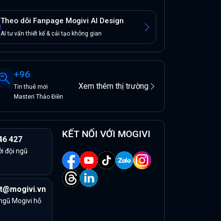
Theo dõi Fanpage Mogivi AI Design
AI tư vấn thiết kế & cải tạo không gian
+
96
Xem thêm thị trường
Tin
thuê
mới
Masteri Thảo Điền
KẾT NỐI VỚI MOGIVI
46 427
ởi đội ngũ
t@mogivi.vn
 ngũ Mogivi hỗ