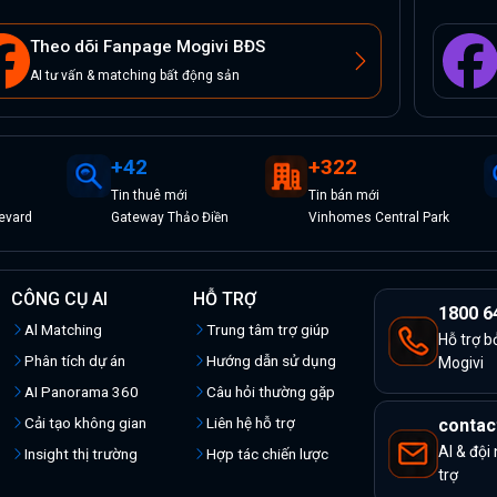
Theo dõi Fanpage Mogivi BĐS
AI tư vấn & matching bất động sản
+
42
+
322
Tin
thuê
mới
Tin
bán
mới
evard
Gateway Thảo Điền
Vinhomes Central Park
CÔNG CỤ AI
HỖ TRỢ
1800 6
Al Matching
Trung tâm trợ giúp
Hỗ trợ b
Phân tích dự án
Hướng dẫn sử dụng
Mogivi
AI Panorama 360
Câu hỏi thường gặp
Cải tạo không gian
Liên hệ hỗ trợ
contac
AI & đội
Insight thị trường
Hợp tác chiến lược
trợ