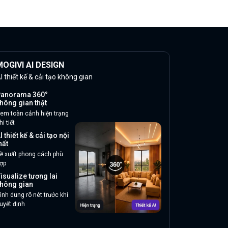
OGIVI AI DESIGN
I thiết kế & cải tạo không gian
anorama 360°
hông gian thật
em toàn cảnh hiện trạng
hi tiết
I thiết kế & cải tạo nội
hất
ề xuất phong cách phù
ợp
isualize tương lai
hông gian
ình dung rõ nét trước khi
uyết định