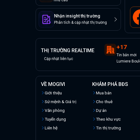
nhu cầu
Nhận insight thị trường
Phân tích & cập nhật thị trường
+
17
THỊ TRƯỜNG REALTIME
Tin
bán
mới
Cập nhật liên tục
Lumiere Boul
VỀ MOGIVI
KHÁM PHÁ BĐS
Giới thiệu
Mua bán
Sứ mệnh & Giá trị
Cho thuê
Văn phòng
Dự án
Tuyển dụng
Theo khu vực
Liên hệ
Tin thị trường