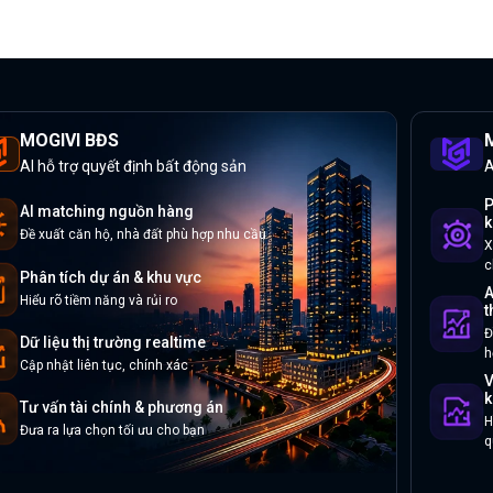
MOGIVI BĐS
M
AI hỗ trợ quyết định bất động sản
A
P
AI matching nguồn hàng
k
Đề xuất căn hộ, nhà đất phù hợp nhu cầu
X
c
Phân tích dự án & khu vực
A
Hiểu rõ tiềm năng và rủi ro
t
Đ
Dữ liệu thị trường realtime
h
Cập nhật liên tục, chính xác
V
k
Tư vấn tài chính & phương án
H
Đưa ra lựa chọn tối ưu cho bạn
q