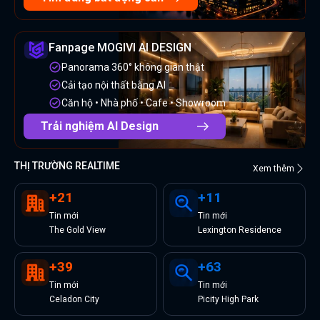
Fanpage MOGIVI AI DESIGN
Panorama 360° không gian thật
Cải tạo nội thất bằng AI
Căn hộ • Nhà phố • Cafe • Showroom
Trải nghiệm AI Design
THỊ TRƯỜNG REALTIME
Xem thêm
+
21
+
11
Tin
mới
Tin
mới
The Gold View
Lexington Residence
+
39
+
63
Tin
mới
Tin
mới
Celadon City
Picity High Park