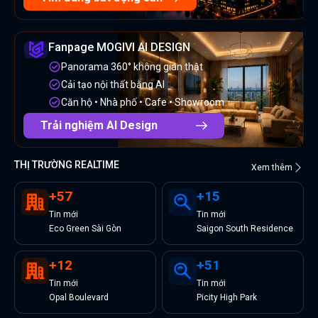
Fanpage MOGIVI AI DESIGN
Panorama 360° không gian thật
Cải tạo nội thất bằng AI
Căn hộ • Nhà phố • Cafe • Showroom
Trải nghiệm AI Design
THỊ TRƯỜNG REALTIME
Xem thêm
+
57
+
15
Tin
mới
Tin
mới
Eco Green Sài Gòn
Saigon South Residence
+
12
+
51
Tin
mới
Tin
mới
Opal Boulevard
Picity High Park