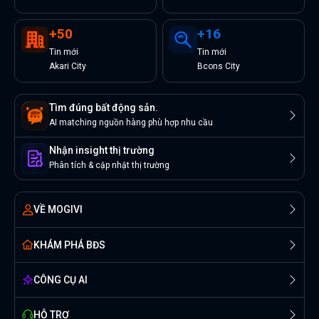
+
50
+
16
Tin
mới
Tin
mới
Akari City
Bcons City
Tìm đúng bất động sản.
AI matching nguồn hàng phù hợp nhu cầu
Nhận insight thị trường
Phân tích & cập nhật thị trường
VỀ MOGIVI
KHÁM PHÁ BĐS
CÔNG CỤ AI
HỖ TRỢ