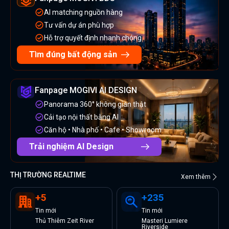
AI matching nguồn hàng
Tư vấn dự án phù hợp
Hỗ trợ quyết định nhanh chóng
Tìm đúng bất động sản
Fanpage MOGIVI AI DESIGN
Panorama 360° không gian thật
Cải tạo nội thất bằng AI
Căn hộ • Nhà phố • Cafe • Showroom
Trải nghiệm AI Design
THỊ TRƯỜNG REALTIME
Xem thêm
+
5
+
235
Tin
mới
Tin
mới
Thủ Thiêm Zeit River
Masteri Lumiere
Riverside