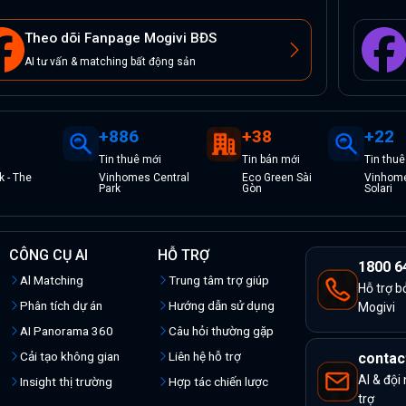
Theo dõi Fanpage Mogivi BĐS
AI tư vấn & matching bất động sản
+
886
+
38
+
22
Tin
thuê
mới
Tin
bán
mới
Tin
thuê
 - The
Vinhomes Central
Eco Green Sài
Vinhome
Park
Gòn
Solari
CÔNG CỤ AI
HỖ TRỢ
1800 6
Al Matching
Trung tâm trợ giúp
Hỗ trợ b
Phân tích dự án
Hướng dẫn sử dụng
Mogivi
AI Panorama 360
Câu hỏi thường gặp
Cải tạo không gian
Liên hệ hỗ trợ
contac
AI & đội
Insight thị trường
Hợp tác chiến lược
trợ