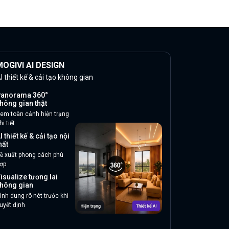
OGIVI AI DESIGN
I thiết kế & cải tạo không gian
anorama 360°
hông gian thật
em toàn cảnh hiện trạng
hi tiết
I thiết kế & cải tạo nội
hất
ề xuất phong cách phù
ợp
isualize tương lai
hông gian
ình dung rõ nét trước khi
uyết định