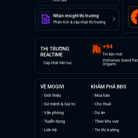
nhu cầu
Nhận insight thị trường
Phân tích & cập nhật thị trường
+
94
THỊ TRƯỜNG
REALTIME
Tin
bán
mới
Vinhomes Grand Park
Cập nhật liên tục
Origami
VỀ MOGIVI
KHÁM PHÁ BĐS
Giới thiệu
Mua bán
Sứ mệnh & Giá trị
Cho thuê
Văn phòng
Dự án
Tuyển dụng
Theo khu vực
Liên hệ
Tin thị trường