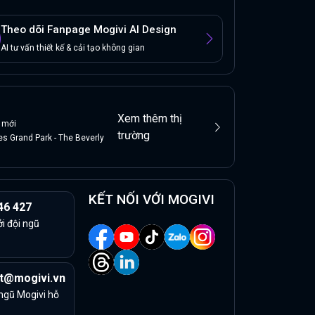
Theo dõi Fanpage Mogivi AI Design
AI tư vấn thiết kế & cải tạo không gian
Xem thêm thị
mới
trường
s Grand Park - The Beverly
KẾT NỐI VỚI MOGIVI
46 427
ởi đội ngũ
t@mogivi.vn
 ngũ Mogivi hỗ