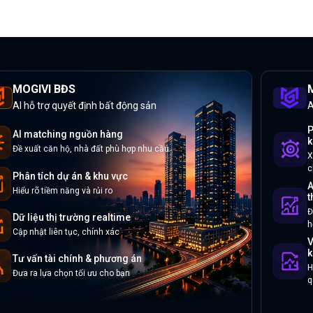
MOGIVI BĐS
M
AI hỗ trợ quyết định bất động sản
A
P
AI matching nguồn hàng
k
Đề xuất căn hộ, nhà đất phù hợp nhu cầu
X
c
Phân tích dự án & khu vực
A
Hiểu rõ tiềm năng và rủi ro
t
Đ
Dữ liệu thị trường realtime
h
Cập nhật liên tục, chính xác
V
k
Tư vấn tài chính & phương án
H
Đưa ra lựa chọn tối ưu cho bạn
q