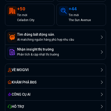
+
50
+
44
Tin
mới
Tin
mới
Celadon City
The Sun Avenue
Tìm đúng bất động sản.
AI matching nguồn hàng phù hợp nhu cầu
Nhận insight thị trường
Phân tích & cập nhật thị trường
VỀ MOGIVI
KHÁM PHÁ BĐS
CÔNG CỤ AI
HỖ TRỢ