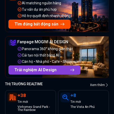
AI matching nguồn hàng
Tư vấn dự án phù hợp
Hỗ trợ quyết định nhanh chóng
Tìm đúng bất động sản
Fanpage MOGIVI AI DESIGN
Panorama 360° không gian thật
Cải tạo nội thất bằng AI
Căn hộ • Nhà phố • Cafe • Showroom
Trải nghiệm AI Design
THỊ TRƯỜNG REALTIME
Xem thêm
+
38
+
8
Tin
mới
Tin
mới
Vinhomes Grand Park -
The Vista An Phú
The Rainbow