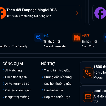
Theo dõi Fanpage Mogivi BĐS
AI tư vấn & matching bất động sản
+
4
+
57
Tin
thuê
mới
Tin
bán
mới
d Park - The Beverly
Ascent Lakeside
Akari City
CÔNG CỤ AI
HỖ TRỢ
1800 6
Al Matching
Trung tâm trợ giúp
Hỗ trợ b
Phân tích dự án
Hướng dẫn sử dụng
Mogivi
AI Panorama 360
Câu hỏi thường gặp
Cải tạo không gian
Liên hệ hỗ trợ
contac
AI & đội
Insight thị trường
Hợp tác chiến lược
trợ