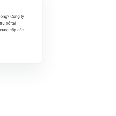
hông? Công ty
rụ sở tại
 cung cấp các