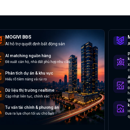
MOGIVI BĐS
M
AI hỗ trợ quyết định bất động sản
A
P
AI matching nguồn hàng
k
Đề xuất căn hộ, nhà đất phù hợp nhu cầu
X
c
Phân tích dự án & khu vực
A
Hiểu rõ tiềm năng và rủi ro
t
Đ
Dữ liệu thị trường realtime
h
Cập nhật liên tục, chính xác
V
k
Tư vấn tài chính & phương án
H
Đưa ra lựa chọn tối ưu cho bạn
q