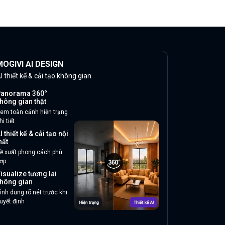
OGIVI AI DESIGN
I thiết kế & cải tạo không gian
anorama 360°
hông gian thật
em toàn cảnh hiện trạng
hi tiết
I thiết kế & cải tạo nội
hất
ề xuất phong cách phù
ợp
isualize tương lai
hông gian
ình dung rõ nét trước khi
uyết định