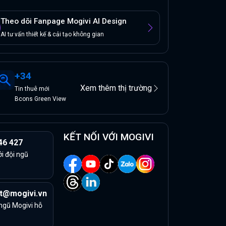
Theo dõi Fanpage Mogivi AI Design
AI tư vấn thiết kế & cải tạo không gian
+
34
Xem thêm thị trường
Tin
thuê
mới
Bcons Green View
KẾT NỐI VỚI MOGIVI
46 427
ởi đội ngũ
t@mogivi.vn
 ngũ Mogivi hỗ