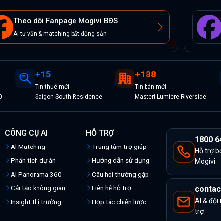
Theo dõi Fanpage Mogivi BĐS
AI tư vấn & matching bất động sản
+
15
+
188
Tin
thuê
mới
Tin
bán
mới
0
Saigon South Residence
Masteri Lumiere Riverside
CÔNG CỤ AI
HỖ TRỢ
1800 6
Al Matching
Trung tâm trợ giúp
Hỗ trợ b
Phân tích dự án
Hướng dẫn sử dụng
Mogivi
AI Panorama 360
Câu hỏi thường gặp
Cải tạo không gian
Liên hệ hỗ trợ
contac
AI & đội
Insight thị trường
Hợp tác chiến lược
trợ