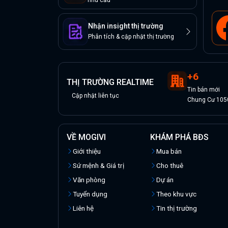
nhu cầu
Nhận insight thị trường
Phân tích & cập nhật thị trường
+
6
THỊ TRƯỜNG REALTIME
Tin
bán
mới
Cập nhật liên tục
Chung Cư 105
VỀ MOGIVI
KHÁM PHÁ BĐS
Giới thiệu
Mua bán
Sứ mệnh & Giá trị
Cho thuê
Văn phòng
Dự án
Tuyển dụng
Theo khu vực
Liên hệ
Tin thị trường