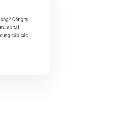
hông? Công ty
rụ sở tại
 cung cấp các