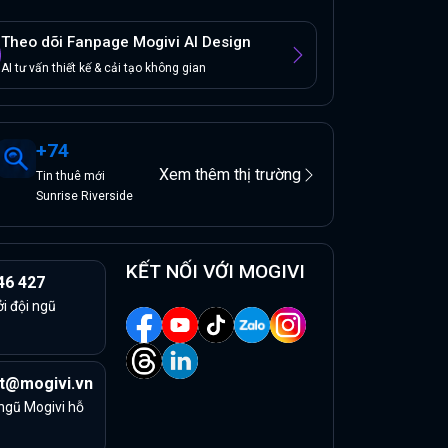
Theo dõi Fanpage Mogivi AI Design
AI tư vấn thiết kế & cải tạo không gian
+
74
Xem thêm thị trường
Tin
thuê
mới
Sunrise Riverside
KẾT NỐI VỚI MOGIVI
46 427
ởi đội ngũ
t@mogivi.vn
 ngũ Mogivi hỗ