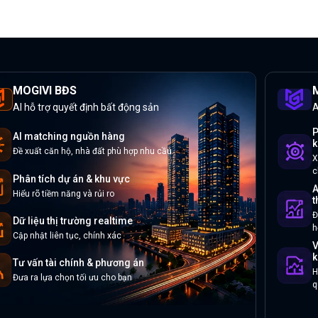
MOGIVI BĐS
M
AI hỗ trợ quyết định bất động sản
A
P
AI matching nguồn hàng
k
Đề xuất căn hộ, nhà đất phù hợp nhu cầu
X
c
Phân tích dự án & khu vực
A
Hiểu rõ tiềm năng và rủi ro
t
Đ
Dữ liệu thị trường realtime
h
Cập nhật liên tục, chính xác
V
k
Tư vấn tài chính & phương án
H
Đưa ra lựa chọn tối ưu cho bạn
q