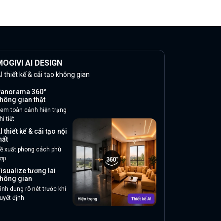
OGIVI AI DESIGN
I thiết kế & cải tạo không gian
anorama 360°
hông gian thật
em toàn cảnh hiện trạng
hi tiết
I thiết kế & cải tạo nội
hất
ề xuất phong cách phù
ợp
isualize tương lai
hông gian
ình dung rõ nét trước khi
uyết định