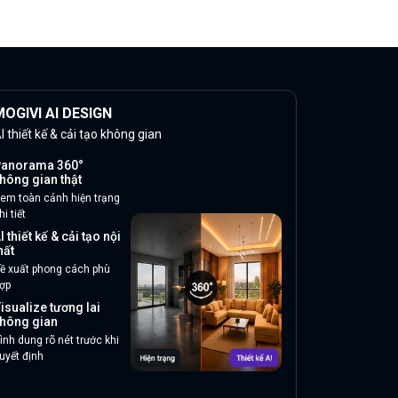
OGIVI AI DESIGN
I thiết kế & cải tạo không gian
anorama 360°
hông gian thật
em toàn cảnh hiện trạng
hi tiết
I thiết kế & cải tạo nội
hất
ề xuất phong cách phù
ợp
isualize tương lai
hông gian
ình dung rõ nét trước khi
uyết định