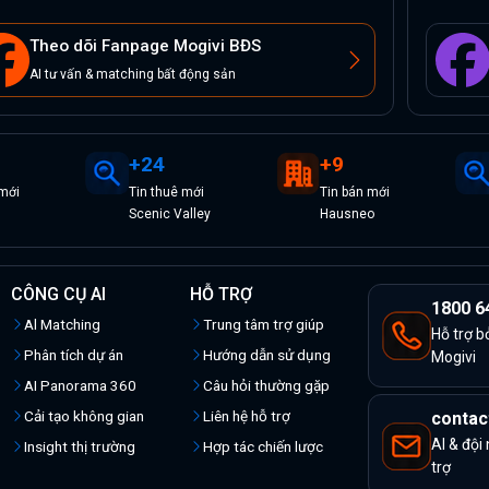
Theo dõi Fanpage Mogivi BĐS
AI tư vấn & matching bất động sản
+
24
+
9
mới
Tin
thuê
mới
Tin
bán
mới
Scenic Valley
Hausneo
CÔNG CỤ AI
HỖ TRỢ
1800 6
Al Matching
Trung tâm trợ giúp
Hỗ trợ b
Phân tích dự án
Hướng dẫn sử dụng
Mogivi
AI Panorama 360
Câu hỏi thường gặp
Cải tạo không gian
Liên hệ hỗ trợ
contac
AI & đội
Insight thị trường
Hợp tác chiến lược
trợ