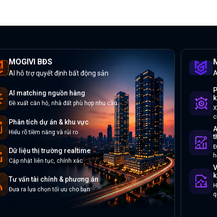
MOGIVI BĐS
M
AI hỗ trợ quyết định bất động sản
A
P
AI matching nguồn hàng
k
Đề xuất căn hộ, nhà đất phù hợp nhu cầu
X
c
Phân tích dự án & khu vực
A
Hiểu rõ tiềm năng và rủi ro
t
Đ
Dữ liệu thị trường realtime
h
Cập nhật liên tục, chính xác
V
k
Tư vấn tài chính & phương án
H
Đưa ra lựa chọn tối ưu cho bạn
q