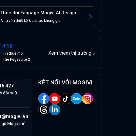
Theo dõi Fanpage Mogivi AI Design
AI tư vấn thiết kế & cải tạo không gian
+
10
Xem thêm thị trường
Tin
thuê
mới
The Pegasuite 2
KẾT NỐI VỚI MOGIVI
46 427
ởi đội ngũ
t@mogivi.vn
 ngũ Mogivi hỗ