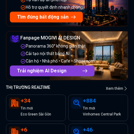
Hỗ trợ quyết định nhanh chóng
Tìm đúng bất động sản
Fanpage MOGIVI AI DESIGN
Panorama 360° không gian thật
Cải tạo nội thất bằng AI
Căn hộ • Nhà phố • Cafe • Showroom
Trải nghiệm AI Design
THỊ TRƯỜNG REALTIME
Xem thêm
+
34
+
884
Tin
mới
Tin
mới
Eco Green Sài Gòn
Vinhomes Central Park
+
6
+
46