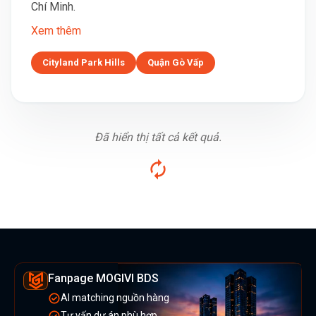
Chí Minh.
Xem thêm
Cityland Park Hills
Quận Gò Vấp
Đã hiển thị tất cả kết quả.
Fanpage MOGIVI BDS
AI matching nguồn hàng
Tư vấn dự án phù hợp