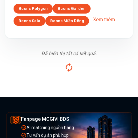
Bcons Polygon
Bcons Garden
... Xem thêm
Bcons Sala
Bcons Miền Đông
Đã hiển thị tất cả kết quả.
Fanpage MOGIVI BDS
AI matching nguồn hàng
Tư vấn dự án phù hợp