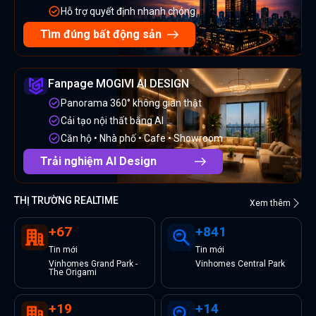
Hỗ trợ quyết định nhanh chóng
Tìm đúng bất động sản
Fanpage MOGIVI AI DESIGN
Panorama 360° không gian thật
Cải tạo nội thất bằng AI
Căn hộ • Nhà phố • Cafe • Showroom
Trải nghiệm AI Design
THỊ TRƯỜNG REALTIME
Xem thêm
+
67
+
841
Tin
mới
Tin
mới
Vinhomes Grand Park -
Vinhomes Central Park
The Origami
+
19
+
14