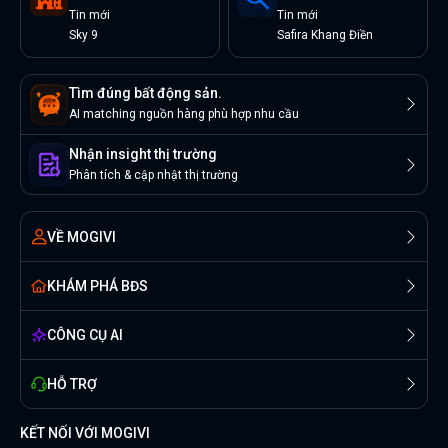
Tin
mới
Tin
mới
Sky 9
Safira Khang Điền
Tìm đúng bất động sản.
AI matching nguồn hàng phù hợp nhu cầu
Nhận insight thị trường
Phân tích & cập nhật thị trường
VỀ MOGIVI
KHÁM PHÁ BĐS
CÔNG CỤ AI
HỖ TRỢ
KẾT NỐI VỚI MOGIVI