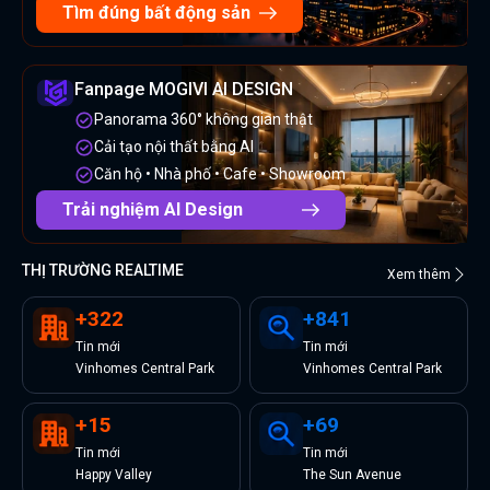
Tìm đúng bất động sản
Fanpage MOGIVI AI DESIGN
Panorama 360° không gian thật
Cải tạo nội thất bằng AI
Căn hộ • Nhà phố • Cafe • Showroom
Trải nghiệm AI Design
THỊ TRƯỜNG REALTIME
Xem thêm
+
322
+
841
Tin
mới
Tin
mới
Vinhomes Central Park
Vinhomes Central Park
+
15
+
69
Tin
mới
Tin
mới
Happy Valley
The Sun Avenue