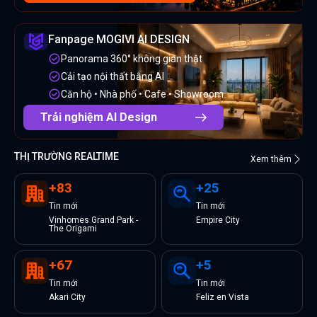
Fanpage MOGIVI AI DESIGN
Panorama 360° không gian thật
Cải tạo nội thất bằng AI
Căn hộ • Nhà phố • Cafe • Showroom
Trải nghiệm AI Design
THỊ TRƯỜNG REALTIME
Xem thêm
+
83
+
25
Tin
mới
Tin
mới
Vinhomes Grand Park -
Empire City
The Origami
+
67
+
5
Tin
mới
Tin
mới
Akari City
Feliz en Vista