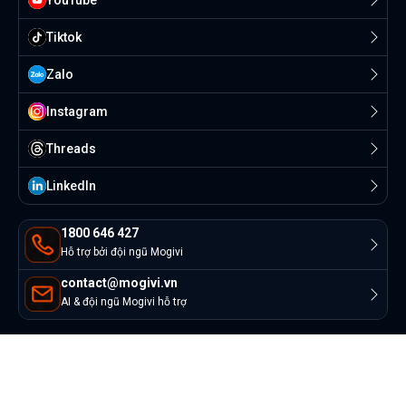
Tiktok
Zalo
Instagram
Threads
Linkedln
1800 646 427
Hỗ trợ bởi đội ngũ Mogivi
contact@mogivi.vn
AI & đội ngũ Mogivi hỗ trợ
© Copyright 2022 Mogivi.vn. All rights reserved
Bảo mật thông tin
Điều khoản sử dụng