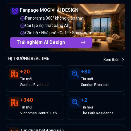
Fanpage MOGIVI AI DESIGN
Panorama 360° không gian thật
Cải tạo nội thất bằng AI
Căn hộ • Nhà phố • Cafe • Showroom
Trải nghiệm AI Design
THỊ TRƯỜNG REALTIME
Xem thêm
+
20
+
80
Tin
mới
Tin
mới
Sunrise Riverside
Sunrise Riverside
+
340
+
2
Tin
mới
Tin
mới
Vinhomes Central Park
The Park Residence
Tìm đúng bất động sản.