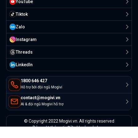
YouTube
Tiktok
Zalo
Instagram
Threads
Linkedln
1800 646 427
Hỗ trợ bởi đội ngũ Mogivi
contact@mogivi.vn
AI & đội ngũ Mogivi hỗ trợ
© Copyright 2022 Mogivi.vn. All rights reserved
Bảo mật thông tin
Điều khoản sử dụng