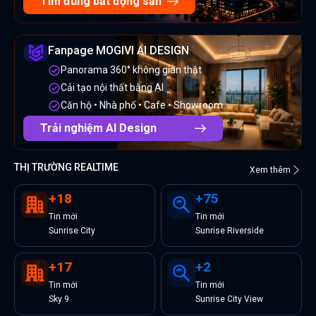
Tìm đúng bất động sản
Fanpage MOGIVI AI DESIGN
Panorama 360° không gian thật
Cải tạo nội thất bằng AI
Căn hộ • Nhà phố • Cafe • Showroom
Trải nghiệm AI Design
THỊ TRƯỜNG REALTIME
Xem thêm
+
18
+
75
Tin
mới
Tin
mới
Sunrise City
Sunrise Riverside
+
17
+
2
Tin
mới
Tin
mới
Sky 9
Sunrise City View