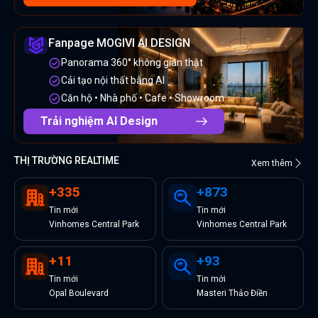
Fanpage MOGIVI AI DESIGN
Panorama 360° không gian thật
Cải tạo nội thất bằng AI
Căn hộ • Nhà phố • Cafe • Showroom
Trải nghiệm AI Design
THỊ TRƯỜNG REALTIME
Xem thêm
+
335
+
873
Tin
mới
Tin
mới
Vinhomes Central Park
Vinhomes Central Park
+
11
+
93
Tin
mới
Tin
mới
Opal Boulevard
Masteri Thảo Điền