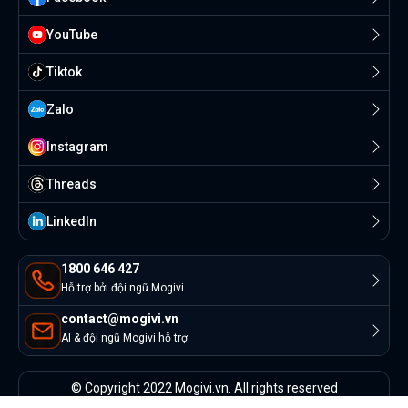
YouTube
Tiktok
Zalo
Instagram
Threads
Linkedln
1800 646 427
Hỗ trợ bởi đội ngũ Mogivi
contact@mogivi.vn
AI & đội ngũ Mogivi hỗ trợ
© Copyright 2022 Mogivi.vn. All rights reserved
Bảo mật thông tin
Điều khoản sử dụng