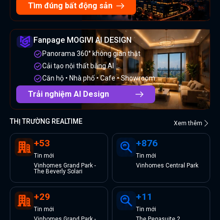
Tìm đúng bất động sản
Fanpage MOGIVI AI DESIGN
Panorama 360° không gian thật
Cải tạo nội thất bằng AI
Căn hộ • Nhà phố • Cafe • Showroom
Trải nghiệm AI Design
THỊ TRƯỜNG REALTIME
Xem thêm
+
53
+
876
Tin
mới
Tin
mới
Vinhomes Grand Park -
Vinhomes Central Park
The Beverly Solari
+
29
+
11
Tin
mới
Tin
mới
Vinhomes Grand Park -
The Pegasuite 2