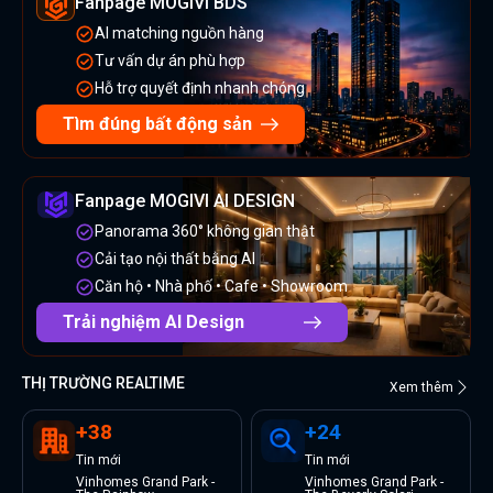
Fanpage MOGIVI BDS
AI matching nguồn hàng
Tư vấn dự án phù hợp
Hỗ trợ quyết định nhanh chóng
Tìm đúng bất động sản
Fanpage MOGIVI AI DESIGN
Panorama 360° không gian thật
Cải tạo nội thất bằng AI
Căn hộ • Nhà phố • Cafe • Showroom
Trải nghiệm AI Design
THỊ TRƯỜNG REALTIME
Xem thêm
+
38
+
24
Tin
mới
Tin
mới
Vinhomes Grand Park -
Vinhomes Grand Park -