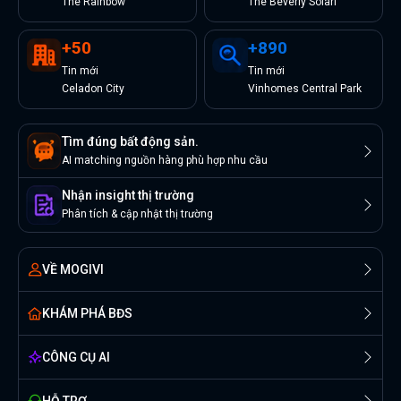
The Rainbow
The Beverly Solari
+
50
+
890
Tin
mới
Tin
mới
Celadon City
Vinhomes Central Park
Tìm đúng bất động sản.
AI matching nguồn hàng phù hợp nhu cầu
Nhận insight thị trường
Phân tích & cập nhật thị trường
VỀ MOGIVI
KHÁM PHÁ BĐS
CÔNG CỤ AI