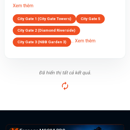
Xem thêm
City Gate 1 (City Gate Towers)
City Gate 5
City Gate 2 (Diamond Riverside)
... Xem thêm
City Gate 3 (NBB Garden 3)
Đã hiển thị tất cả kết quả.