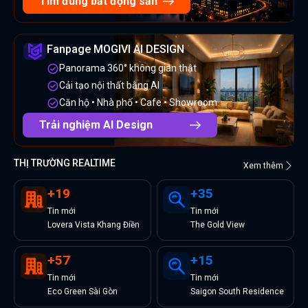
Tìm đúng bất động sản
Fanpage MOGIVI AI DESIGN
Panorama 360° không gian thật
Cải tạo nội thất bằng AI
Căn hộ • Nhà phố • Cafe • Showroom
Trải nghiệm AI Design
THỊ TRƯỜNG REALTIME
Xem thêm
+
19
+
35
Tin
mới
Tin
mới
Lovera Vista Khang Điền
The Gold View
+
57
+
15
Tin
mới
Tin
mới
Eco Green Sài Gòn
Saigon South Residence