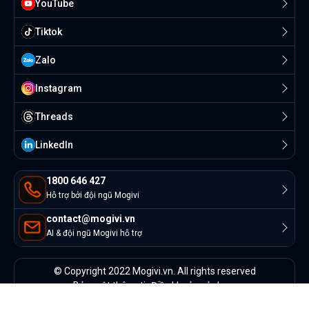
YouTube
Tiktok
Zalo
Instagram
Threads
Linkedln
1800 646 427
Hỗ trợ bởi đội ngũ Mogivi
contact@mogivi.vn
AI & đội ngũ Mogivi hỗ trợ
© Copyright 2022 Mogivi.vn. All rights reserved
Bảo mật thông tin
Điều khoản sử dụng