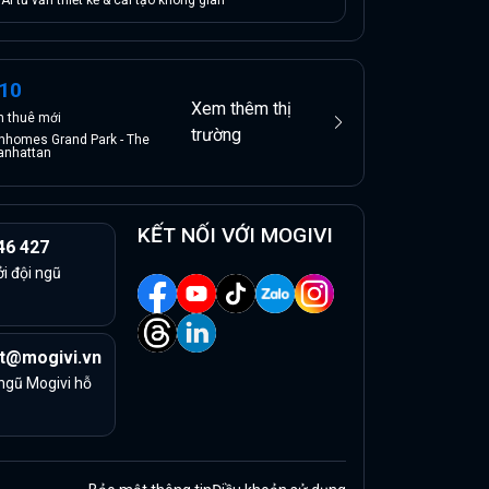
10
Xem thêm thị
in
thuê
mới
trường
nhomes Grand Park - The
anhattan
KẾT NỐI VỚI MOGIVI
46 427
ởi đội ngũ
t@mogivi.vn
 ngũ Mogivi hỗ