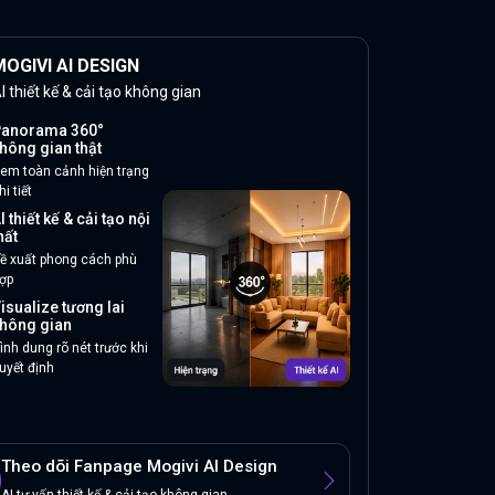
OGIVI AI DESIGN
I thiết kế & cải tạo không gian
anorama 360°
hông gian thật
em toàn cảnh hiện trạng
hi tiết
I thiết kế & cải tạo nội
hất
ề xuất phong cách phù
ợp
isualize tương lai
hông gian
ình dung rõ nét trước khi
uyết định
Theo dõi Fanpage Mogivi AI Design
AI tư vấn thiết kế & cải tạo không gian