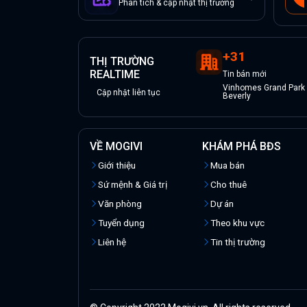
Phân tích & cập nhật thị trường
+
31
THỊ TRƯỜNG
REALTIME
Tin
bán
mới
Vinhomes Grand Park 
Cập nhật liên tục
Beverly
VỀ MOGIVI
KHÁM PHÁ BĐS
Giới thiệu
Mua bán
Sứ mệnh & Giá trị
Cho thuê
Văn phòng
Dự án
Tuyển dụng
Theo khu vực
Liên hệ
Tin thị trường