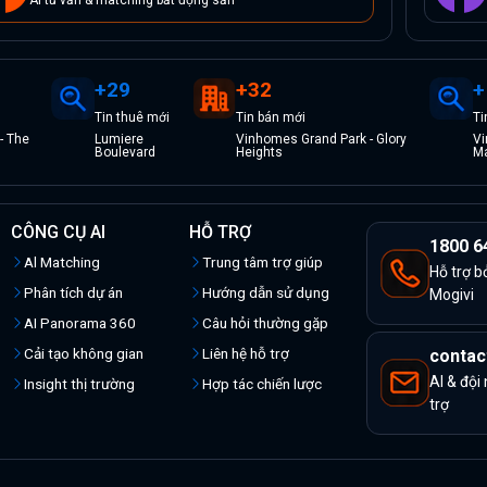
+
29
+
32
+
Tin
thuê
mới
Tin
bán
mới
T
- The
Lumiere
Vinhomes Grand Park - Glory
Vi
Boulevard
Heights
M
CÔNG CỤ AI
HỖ TRỢ
1800 6
Al Matching
Trung tâm trợ giúp
Hỗ trợ b
Phân tích dự án
Hướng dẫn sử dụng
Mogivi
AI Panorama 360
Câu hỏi thường gặp
Cải tạo không gian
Liên hệ hỗ trợ
contac
AI & đội
Insight thị trường
Hợp tác chiến lược
trợ