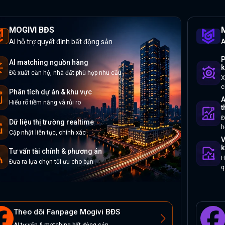
MOGIVI BĐS
M
AI hỗ trợ quyết định bất động sản
A
P
AI matching nguồn hàng
k
Đề xuất căn hộ, nhà đất phù hợp nhu cầu
X
c
Phân tích dự án & khu vực
A
Hiểu rõ tiềm năng và rủi ro
t
Đ
Dữ liệu thị trường realtime
h
Cập nhật liên tục, chính xác
V
k
Tư vấn tài chính & phương án
H
Đưa ra lựa chọn tối ưu cho bạn
q
Theo dõi Fanpage Mogivi BĐS
AI tư vấn & matching bất động sản