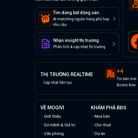
Tìm đúng bất động sản.
AI matching nguồn hàng phù hợp
nhu cầu
Nhận insight thị trường
Phân tích & cập nhật thị trường
+
4
THỊ TRƯỜNG REALTIME
Tin
bán
mới
Cập nhật liên tục
Bcons Bee
VỀ MOGIVI
KHÁM PHÁ BĐS
Giới thiệu
Mua bán
Sứ mệnh & Giá trị
Cho thuê
Văn phòng
Dự án