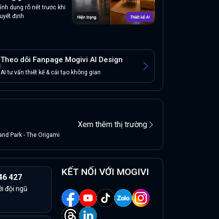
ình dung rõ nét trước khi
uyết định
Theo dõi Fanpage Mogivi AI Design
AI tư vấn thiết kế & cải tạo không gian
Xem thêm thị trường
nd Park - The Origami
KẾT NỐI VỚI MOGIVI
46 427
ởi đội ngũ