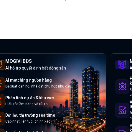
MOGIVI BĐS
M
AI hỗ trợ quyết định bất động sản
A
P
AI matching nguồn hàng
k
Đề xuất căn hộ, nhà đất phù hợp nhu cầu
X
c
Phân tích dự án & khu vực
A
Hiểu rõ tiềm năng và rủi ro
t
Đ
Dữ liệu thị trường realtime
h
Cập nhật liên tục, chính xác
V
k