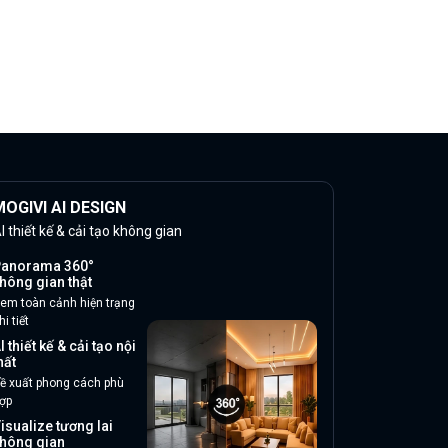
OGIVI AI DESIGN
I thiết kế & cải tạo không gian
anorama 360°
hông gian thật
em toàn cảnh hiện trạng
hi tiết
I thiết kế & cải tạo nội
hất
ề xuất phong cách phù
ợp
isualize tương lai
hông gian