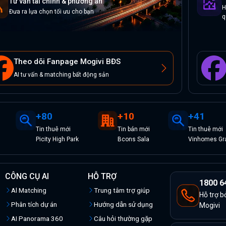
Tư vấn tài chính & phương án
H
Đưa ra lựa chọn tối ưu cho bạn
q
Theo dõi Fanpage Mogivi BĐS
AI tư vấn & matching bất động sản
+
80
+
10
+
41
Tin
thuê
mới
Tin
bán
mới
Tin
thuê
mới
Picity High Park
Bcons Sala
Vinhomes Gra
CÔNG CỤ AI
HỖ TRỢ
1800 6
Al Matching
Trung tâm trợ giúp
Hỗ trợ b
Phân tích dự án
Hướng dẫn sử dụng
Mogivi
AI Panorama 360
Câu hỏi thường gặp