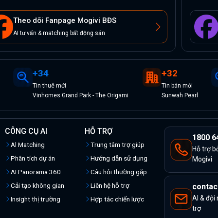
Theo dõi Fanpage Mogivi BĐS
AI tư vấn & matching bất động sản
+
34
+
32
Tin
thuê
mới
Tin
bán
mới
w
Vinhomes Grand Park - The Origami
Sunwah Pearl
CÔNG CỤ AI
HỖ TRỢ
1800 6
Al Matching
Trung tâm trợ giúp
Hỗ trợ b
Phân tích dự án
Hướng dẫn sử dụng
Mogivi
AI Panorama 360
Câu hỏi thường gặp
Cải tạo không gian
Liên hệ hỗ trợ
contac
AI & đội
Insight thị trường
Hợp tác chiến lược
trợ