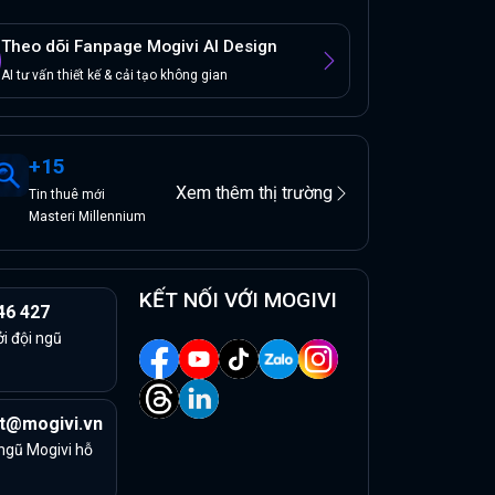
Theo dõi Fanpage Mogivi AI Design
AI tư vấn thiết kế & cải tạo không gian
+
15
Xem thêm thị trường
Tin
thuê
mới
Masteri Millennium
KẾT NỐI VỚI MOGIVI
46 427
ởi đội ngũ
t@mogivi.vn
 ngũ Mogivi hỗ