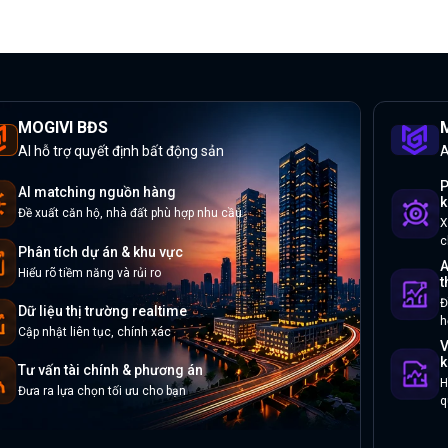
MOGIVI BĐS
M
AI hỗ trợ quyết định bất động sản
A
P
AI matching nguồn hàng
k
Đề xuất căn hộ, nhà đất phù hợp nhu cầu
X
c
Phân tích dự án & khu vực
A
Hiểu rõ tiềm năng và rủi ro
t
Đ
Dữ liệu thị trường realtime
h
Cập nhật liên tục, chính xác
V
k
Tư vấn tài chính & phương án
H
Đưa ra lựa chọn tối ưu cho bạn
q