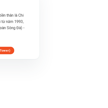
ền thân là Chi
i từ năm 1993,
Đoàn Sông Đà) -
 Tower)