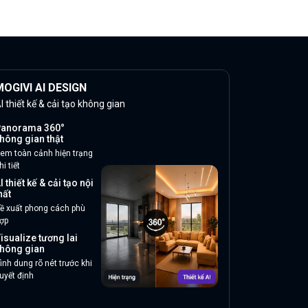
OGIVI AI DESIGN
I thiết kế & cải tạo không gian
anorama 360°
hông gian thật
em toàn cảnh hiện trạng
hi tiết
I thiết kế & cải tạo nội
hất
ề xuất phong cách phù
ợp
isualize tương lai
hông gian
ình dung rõ nét trước khi
uyết định