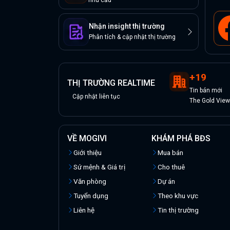
nhu cầu
Nhận insight thị trường
Phân tích & cập nhật thị trường
+
19
THỊ TRƯỜNG REALTIME
Tin
bán
mới
Cập nhật liên tục
The Gold Vie
VỀ MOGIVI
KHÁM PHÁ BĐS
Giới thiệu
Mua bán
Sứ mệnh & Giá trị
Cho thuê
Văn phòng
Dự án
Tuyển dụng
Theo khu vực
Liên hệ
Tin thị trường