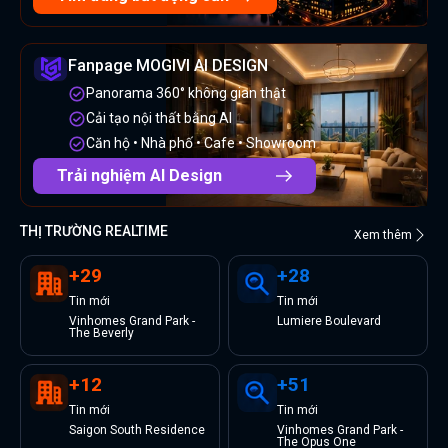
Fanpage MOGIVI AI DESIGN
Panorama 360° không gian thật
Cải tạo nội thất bằng AI
Căn hộ • Nhà phố • Cafe • Showroom
Trải nghiệm AI Design
THỊ TRƯỜNG REALTIME
Xem thêm
+
29
+
28
Tin
mới
Tin
mới
Vinhomes Grand Park -
Lumiere Boulevard
The Beverly
+
12
+
51
Tin
mới
Tin
mới
Saigon South Residence
Vinhomes Grand Park -
The Opus One