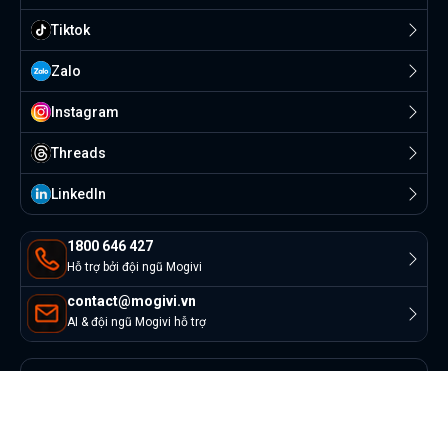
Tiktok
Zalo
Instagram
Threads
Linkedln
1800 646 427
Hỗ trợ bởi đội ngũ Mogivi
contact@mogivi.vn
AI & đội ngũ Mogivi hỗ trợ
© Copyright 2022 Mogivi.vn. All rights reserved
Bảo mật thông tin
Điều khoản sử dụng