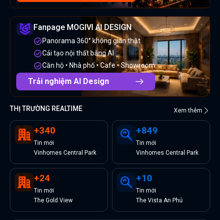
Fanpage MOGIVI AI DESIGN
Panorama 360° không gian thật
Cải tạo nội thất bằng AI
Căn hộ • Nhà phố • Cafe • Showroom
Trải nghiệm AI Design
THỊ TRƯỜNG REALTIME
Xem thêm
+
340
+
849
Tin
mới
Tin
mới
Vinhomes Central Park
Vinhomes Central Park
+
24
+
10
Tin
mới
Tin
mới
The Gold View
The Vista An Phú