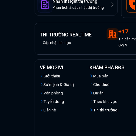
Nhận insight thị trường
Phân tích & cập nhật thị trường
+
17
THỊ TRƯỜNG REALTIME
Tin
bán
mớ
Cập nhật liên tục
Sky 9
VỀ MOGIVI
KHÁM PHÁ BĐS
Giới thiệu
Mua bán
Sứ mệnh & Giá trị
Cho thuê
Văn phòng
Dự án
Tuyển dụng
Theo khu vực
Liên hệ
Tin thị trường