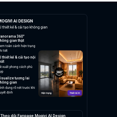
OGIVI AI DESIGN
I thiết kế & cải tạo không gian
anorama 360°
hông gian thật
em toàn cảnh hiện trạng
hi tiết
I thiết kế & cải tạo nội
hất
ề xuất phong cách phù
ợp
isualize tương lai
hông gian
ình dung rõ nét trước khi
uyết định
Theo dõi Fanpage Mogivi AI Design