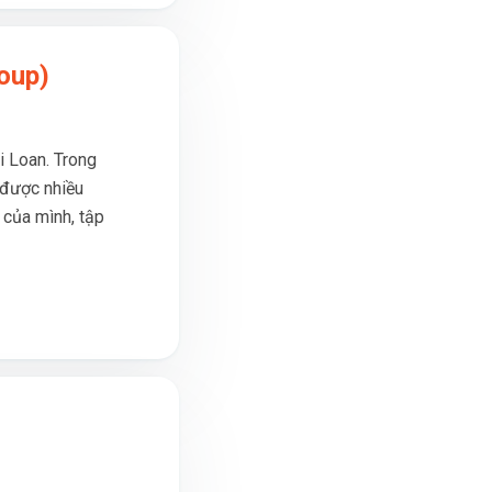
oup)
 Loan. Trong
 được nhiều
 của mình, tập