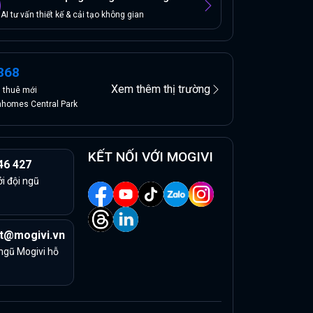
AI tư vấn thiết kế & cải tạo không gian
868
Xem thêm thị trường
n
thuê
mới
nhomes Central Park
KẾT NỐI VỚI MOGIVI
46 427
ởi đội ngũ
t@mogivi.vn
 ngũ Mogivi hỗ