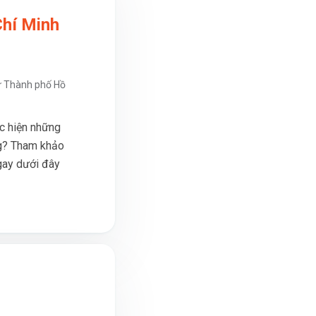
Chí Minh
ư Thành phố Hồ
c hiện những
ng? Tham khảo
gay dưới đây