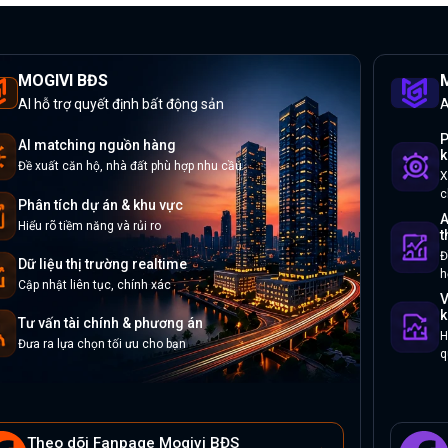
MOGIVI BĐS
M
AI hỗ trợ quyết định bất động sản
A
P
AI matching nguồn hàng
k
Đề xuất căn hộ, nhà đất phù hợp nhu cầu
X
c
Phân tích dự án & khu vực
A
Hiểu rõ tiềm năng và rủi ro
t
Đ
Dữ liệu thị trường realtime
h
Cập nhật liên tục, chính xác
V
k
Tư vấn tài chính & phương án
H
Đưa ra lựa chọn tối ưu cho bạn
q
Theo dõi Fanpage Mogivi BĐS