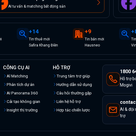
AI tư vấn & matching bất động sản
+
14
+
9
+
i
Tin
thuê
mới
Tin
bán
mới
Ti
Safira Khang Điền
Hausneo
Vi
CÔNG CỤ AI
HỖ TRỢ
1800 6
Al Matching
Trung tâm trợ giúp
Hỗ trợ b
Phân tích dự án
Hướng dẫn sử dụng
Mogivi
AI Panorama 360
Câu hỏi thường gặp
Cải tạo không gian
Liên hệ hỗ trợ
contac
AI & đội
Insight thị trường
Hợp tác chiến lược
trợ