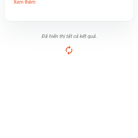
Xem thêm
Đã hiển thị tất cả kết quả.
Fanpage MOGIVI BDS
AI matching nguồn hàng
Tư vấn dự án phù hợp
Hỗ trợ quyết định nhanh chóng
Tìm đúng bất động sản