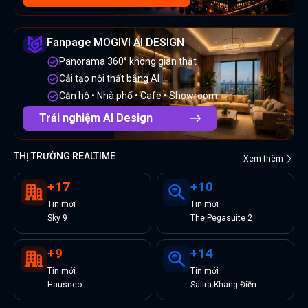
Fanpage MOGIVI AI DESIGN
Panorama 360° không gian thật
Cải tạo nội thất bằng AI
Căn hộ • Nhà phố • Cafe • Showroom
Trải nghiệm AI Design
THỊ TRƯỜNG REALTIME
Xem thêm
+
17
+
10
Tin
mới
Tin
mới
Sky 9
The Pegasuite 2
+
9
+
14
Tin
mới
Tin
mới
Hausneo
Safira Khang Điền