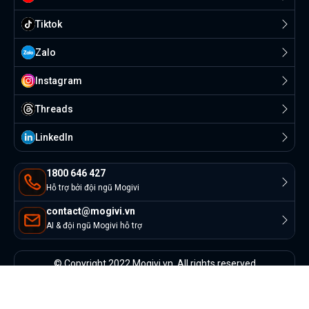
Tiktok
Zalo
Instagram
Threads
Linkedln
1800 646 427
Hỗ trợ bởi đội ngũ Mogivi
contact@mogivi.vn
AI & đội ngũ Mogivi hỗ trợ
© Copyright 2022 Mogivi.vn. All rights reserved
Bảo mật thông tin
Điều khoản sử dụng