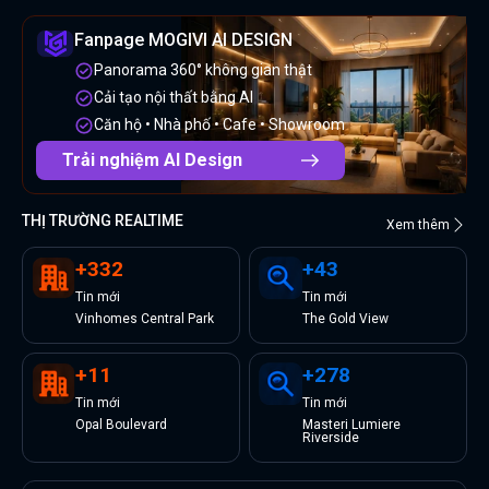
Fanpage MOGIVI AI DESIGN
Panorama 360° không gian thật
Cải tạo nội thất bằng AI
Căn hộ • Nhà phố • Cafe • Showroom
Trải nghiệm AI Design
THỊ TRƯỜNG REALTIME
Xem thêm
+
332
+
43
Tin
mới
Tin
mới
Vinhomes Central Park
The Gold View
+
11
+
278
Tin
mới
Tin
mới
Opal Boulevard
Masteri Lumiere
Riverside