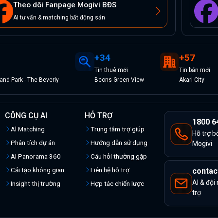
Theo dõi Fanpage Mogivi BĐS
AI tư vấn & matching bất động sản
+
34
+
57
Tin
thuê
mới
Tin
bán
mới
nd Park - The Beverly
Bcons Green View
Akari City
CÔNG CỤ AI
HỖ TRỢ
1800 6
Al Matching
Trung tâm trợ giúp
Hỗ trợ b
Phân tích dự án
Hướng dẫn sử dụng
Mogivi
AI Panorama 360
Câu hỏi thường gặp
Cải tạo không gian
Liên hệ hỗ trợ
contac
AI & đội
Insight thị trường
Hợp tác chiến lược
trợ