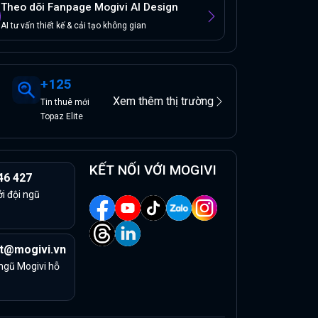
Theo dõi Fanpage Mogivi AI Design
AI tư vấn thiết kế & cải tạo không gian
+
125
Xem thêm thị trường
Tin
thuê
mới
Topaz Elite
KẾT NỐI VỚI MOGIVI
46 427
ởi đội ngũ
t@mogivi.vn
 ngũ Mogivi hỗ