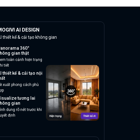
OGIVI AI DESIGN
I thiết kế & cải tạo không gian
anorama 360°
hông gian thật
em toàn cảnh hiện trạng
hi tiết
I thiết kế & cải tạo nội
hất
ề xuất phong cách phù
ợp
isualize tương lai
hông gian
ình dung rõ nét trước khi
uyết định