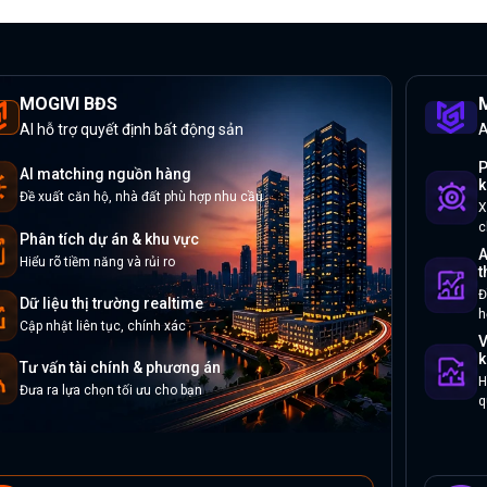
MOGIVI BĐS
M
AI hỗ trợ quyết định bất động sản
A
P
AI matching nguồn hàng
k
Đề xuất căn hộ, nhà đất phù hợp nhu cầu
X
c
Phân tích dự án & khu vực
A
Hiểu rõ tiềm năng và rủi ro
t
Đ
Dữ liệu thị trường realtime
h
Cập nhật liên tục, chính xác
V
k
Tư vấn tài chính & phương án
H
Đưa ra lựa chọn tối ưu cho bạn
q