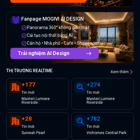
Fanpage MOGIVI AI DESIGN
Panorama 360° không gian thật
Cải tạo nội thất bằng AI
Căn hộ • Nhà phố • Cafe • Showroom
Trải nghiệm AI Design
THỊ TRƯỜNG REALTIME
Xem thêm
+
177
+
274
Tin
mới
Tin
mới
Masteri Lumiere
Masteri Lumiere
Riverside
Riverside
+
28
+
782
Tin
mới
Tin
mới
Sunwah Pearl
Vinhomes Central Park