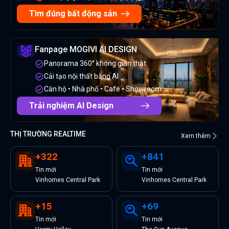
Tìm đúng bất động sản
Fanpage MOGIVI AI DESIGN
Panorama 360° không gian thật
Cải tạo nội thất bằng AI
Căn hộ • Nhà phố • Cafe • Showroom
Trải nghiệm AI Design
THỊ TRƯỜNG REALTIME
Xem thêm
+
322
+
841
Tin
mới
Tin
mới
Vinhomes Central Park
Vinhomes Central Park
+
15
+
69
Tin
mới
Tin
mới