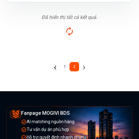
Đã hiển thị tất cả kết quả.
Previous
Next
‹
›
1
2
(current)
Fanpage MOGIVI BDS
AI matching nguồn hàng
Tư vấn dự án phù hợp
Hỗ trợ quyết định nhanh chóng