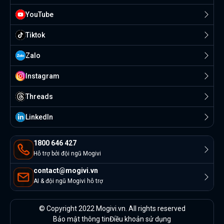
YouTube
Tiktok
Zalo
Instagram
Threads
Linkedln
1800 646 427
Hỗ trợ bởi đội ngũ Mogivi
contact@mogivi.vn
AI & đội ngũ Mogivi hỗ trợ
© Copyright 2022 Mogivi.vn. All rights reserved
Bảo mật thông tin
Điều khoản sử dụng