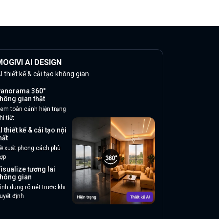
OGIVI AI DESIGN
I thiết kế & cải tạo không gian
anorama 360°
hông gian thật
em toàn cảnh hiện trạng
hi tiết
I thiết kế & cải tạo nội
hất
ề xuất phong cách phù
ợp
isualize tương lai
hông gian
ình dung rõ nét trước khi
uyết định