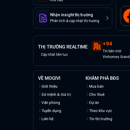
nhu cầu
Nhận insight thị trường
Phân tích & cập nhật thị trường
+
94
THỊ TRƯỜNG REALTIME
Tin
bán
mới
Cập nhật liên tục
Vinhomes Grand 
VỀ MOGIVI
KHÁM PHÁ BĐS
Giới thiệu
Mua bán
Sứ mệnh & Giá trị
Cho thuê
Văn phòng
Dự án
Tuyển dụng
Theo khu vực
Liên hệ
Tin thị trường