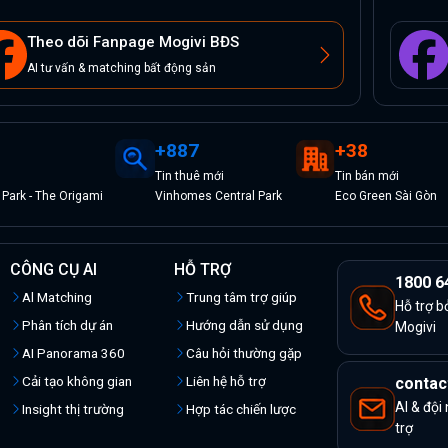
Theo dõi Fanpage Mogivi BĐS
AI tư vấn & matching bất động sản
+
887
+
38
Tin
thuê
mới
Tin
bán
mới
Park - The Origami
Vinhomes Central Park
Eco Green Sài Gòn
CÔNG CỤ AI
HỖ TRỢ
1800 6
Al Matching
Trung tâm trợ giúp
Hỗ trợ b
Phân tích dự án
Hướng dẫn sử dụng
Mogivi
AI Panorama 360
Câu hỏi thường gặp
Cải tạo không gian
Liên hệ hỗ trợ
contac
AI & đội
Insight thị trường
Hợp tác chiến lược
trợ