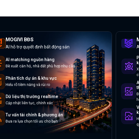
MOGIVI BĐS
M
AI hỗ trợ quyết định bất động sản
A
P
AI matching nguồn hàng
k
Đề xuất căn hộ, nhà đất phù hợp nhu cầu
X
c
Phân tích dự án & khu vực
A
Hiểu rõ tiềm năng và rủi ro
t
Đ
Dữ liệu thị trường realtime
h
Cập nhật liên tục, chính xác
V
k
Tư vấn tài chính & phương án
H
Đưa ra lựa chọn tối ưu cho bạn
q