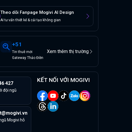
Theo dõi Fanpage Mogivi AI Design
AI tư vấn thiết kế & cải tạo không gian
+
51
Xem thêm thị trường
Tin
thuê
mới
Gateway Thảo Điền
KẾT NỐI VỚI MOGIVI
46 427
ởi đội ngũ
t@mogivi.vn
 ngũ Mogivi hỗ