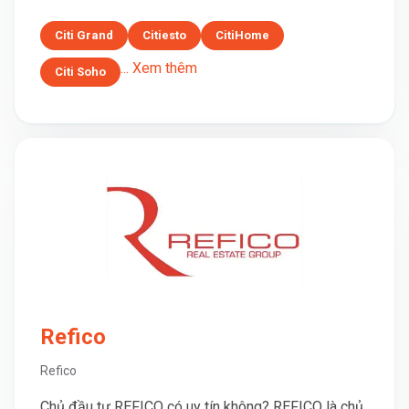
Citi Grand
Citiesto
CitiHome
... Xem thêm
Citi Soho
Refico
Refico
Chủ đầu tư REFICO có uy tín không? REFICO là chủ