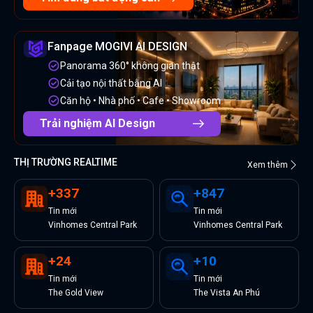
Fanpage MOGIVI AI DESIGN
Panorama 360° không gian thật
Cải tạo nội thất bằng AI
Căn hộ • Nhà phố • Cafe • Showroom
Trải nghiệm AI Design
THỊ TRƯỜNG REALTIME
Xem thêm
+
337
+
847
Tin
mới
Tin
mới
Vinhomes Central Park
Vinhomes Central Park
+
24
+
10
Tin
mới
Tin
mới
The Gold View
The Vista An Phú