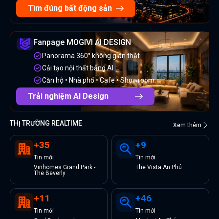
Tìm đúng bất động sản
Fanpage MOGIVI AI DESIGN
Panorama 360° không gian thật
Cải tạo nội thất bằng AI
Căn hộ • Nhà phố • Cafe • Showroom
Trải nghiệm AI Design
THỊ TRƯỜNG REALTIME
Xem thêm
+
35
+
9
Tin
mới
Tin
mới
Vinhomes Grand Park -
The Vista An Phú
The Beverly
+
11
+
46
Tin
mới
Tin
mới