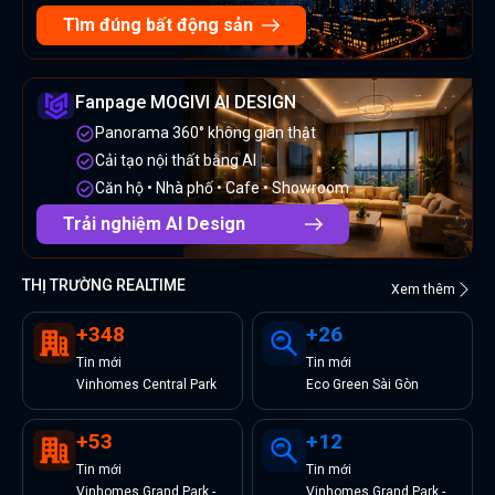
Tìm đúng bất động sản
Fanpage MOGIVI AI DESIGN
Panorama 360° không gian thật
Cải tạo nội thất bằng AI
Căn hộ • Nhà phố • Cafe • Showroom
Trải nghiệm AI Design
THỊ TRƯỜNG REALTIME
Xem thêm
+
348
+
26
Tin
mới
Tin
mới
Vinhomes Central Park
Eco Green Sài Gòn
+
53
+
12
Tin
mới
Tin
mới
Vinhomes Grand Park -
Vinhomes Grand Park -