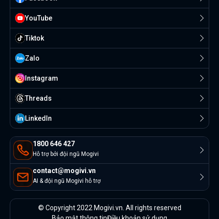
YouTube
Tiktok
Zalo
Instagram
Threads
Linkedln
1800 646 427
Hỗ trợ bởi đội ngũ Mogivi
contact@mogivi.vn
AI & đội ngũ Mogivi hỗ trợ
© Copyright 2022 Mogivi.vn. All rights reserved
Bảo mật thông tin
Điều khoản sử dụng