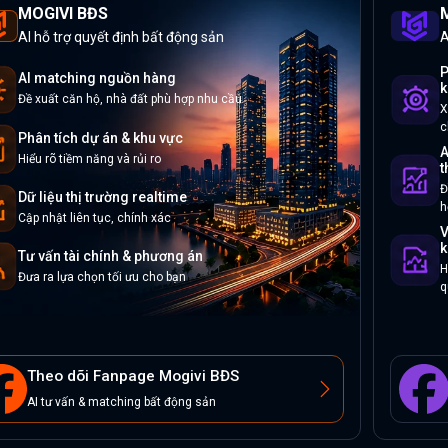
MOGIVI BĐS
M
AI hỗ trợ quyết định bất động sản
A
P
AI matching nguồn hàng
k
Đề xuất căn hộ, nhà đất phù hợp nhu cầu
X
c
Phân tích dự án & khu vực
A
Hiểu rõ tiềm năng và rủi ro
t
Đ
Dữ liệu thị trường realtime
h
Cập nhật liên tục, chính xác
V
k
Tư vấn tài chính & phương án
H
Đưa ra lựa chọn tối ưu cho bạn
q
Theo dõi Fanpage Mogivi BĐS
AI tư vấn & matching bất động sản