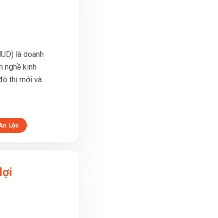
HUD) là doanh
h nghề kinh
đô thị mới và
An Lộc
lợi