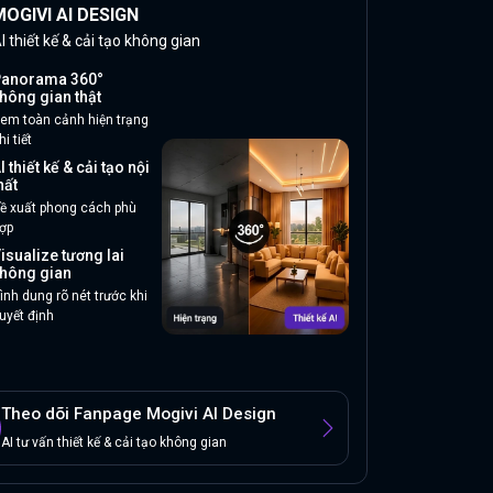
OGIVI AI DESIGN
I thiết kế & cải tạo không gian
anorama 360°
hông gian thật
em toàn cảnh hiện trạng
hi tiết
I thiết kế & cải tạo nội
hất
ề xuất phong cách phù
ợp
isualize tương lai
hông gian
ình dung rõ nét trước khi
uyết định
Theo dõi Fanpage Mogivi AI Design
AI tư vấn thiết kế & cải tạo không gian