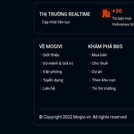
+
30
THỊ TRƯỜNG REALTIME
Tin
bán
mới
Cập nhật liên tục
Vinhomes Gra
VỀ MOGIVI
KHÁM PHÁ BĐS
Giới thiệu
Mua bán
Sứ mệnh & Giá trị
Cho thuê
Văn phòng
Dự án
Tuyển dụng
Theo khu vực
Liên hệ
Tin thị trường
© Copyright 2022 Mogivi.vn. All rights reserved