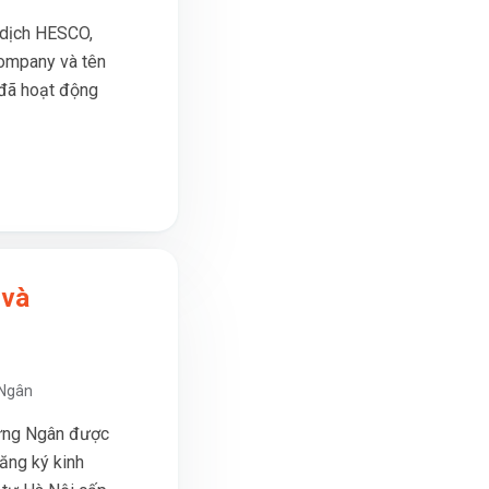
 dịch HESCO,
Company và tên
 đã hoạt động
 và
 Ngân
ưng Ngân được
ăng ký kinh