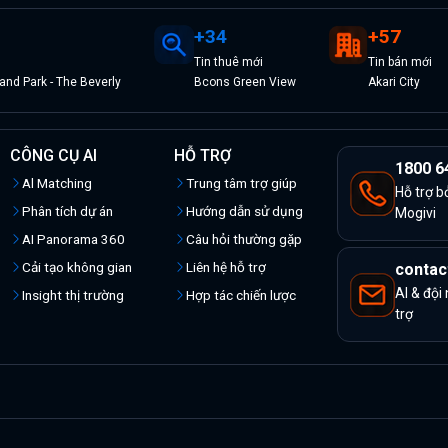
+
34
+
57
Tin
thuê
mới
Tin
bán
mới
nd Park - The Beverly
Bcons Green View
Akari City
CÔNG CỤ AI
HỖ TRỢ
1800 6
Al Matching
Trung tâm trợ giúp
Hỗ trợ b
Phân tích dự án
Hướng dẫn sử dụng
Mogivi
AI Panorama 360
Câu hỏi thường gặp
Cải tạo không gian
Liên hệ hỗ trợ
contac
AI & đội
Insight thị trường
Hợp tác chiến lược
trợ