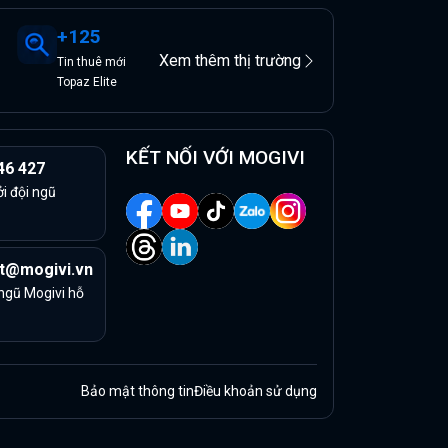
+
125
Xem thêm thị trường
Tin
thuê
mới
Topaz Elite
KẾT NỐI VỚI MOGIVI
46 427
ởi đội ngũ
t@mogivi.vn
 ngũ Mogivi hỗ
Bảo mật thông tin
Điều khoản sử dụng