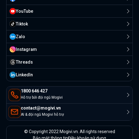
YouTube
Tiktok
Zalo
Instagram
Threads
Linkedln
1800 646 427
Hỗ trợ bởi đội ngũ Mogivi
contact@mogivi.vn
AI & đội ngũ Mogivi hỗ trợ
© Copyright 2022 Mogivi.vn. All rights reserved
Bảo mật thông tin
Điều khoản sử dụng