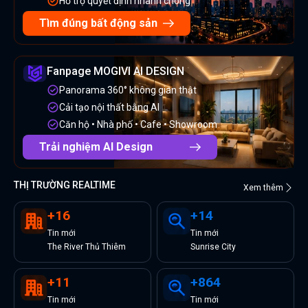
Hỗ trợ quyết định nhanh chóng
Tìm đúng bất động sản
Fanpage MOGIVI AI DESIGN
Panorama 360° không gian thật
Cải tạo nội thất bằng AI
Căn hộ • Nhà phố • Cafe • Showroom
Trải nghiệm AI Design
THỊ TRƯỜNG REALTIME
Xem thêm
+
16
+
14
Tin
mới
Tin
mới
The River Thủ Thiêm
Sunrise City
+
11
+
864
Tin
mới
Tin
mới