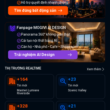
Hỗ trợ quyết định nhanh chóng
Tìm đúng bất động sản
Fanpage MOGIVI AI DESIGN
Panorama 360° không gian thật
Cải tạo nội thất bằng AI
Căn hộ • Nhà phố • Cafe • Showroom
Trải nghiệm AI Design
THỊ TRƯỜNG REALTIME
Xem thêm
+
164
+
23
Tin
mới
Tin
mới
Masteri Lumiere
Scenic Valley
Riverside
+
328
+
21