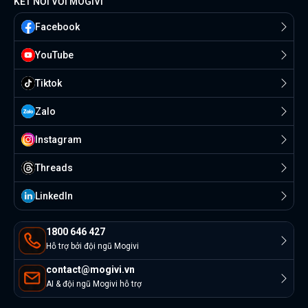
KẾT NỐI VỚI MOGIVI
Facebook
YouTube
Tiktok
Zalo
Instagram
Threads
Linkedln
1800 646 427
Hỗ trợ bởi đội ngũ Mogivi
contact@mogivi.vn
AI & đội ngũ Mogivi hỗ trợ