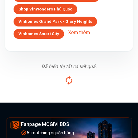
Shop VinWonders Phú Quốc
Vinhomes Grand Park - Glory Heights
... Xem thêm
Vinhomes Smart City
Đã hiển thị tất cả kết quả.
Fanpage MOGIVI BDS
AI matching nguồn hàng