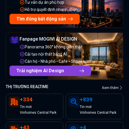
Tư vấn dự án phù hợp
Hỗ trợ quyết định nhanh chóng
Tìm đúng bất động sản
Fanpage MOGIVI AI DESIGN
Panorama 360° không gian thật
Cải tạo nội thất bằng AI
Căn hộ • Nhà phố • Cafe • Showroom
Trải nghiệm AI Design
THỊ TRƯỜNG REALTIME
Xem thêm
+
334
+
839
Tin
mới
Tin
mới
Vinhomes Central Park
Vinhomes Central Park
+
43
+
4