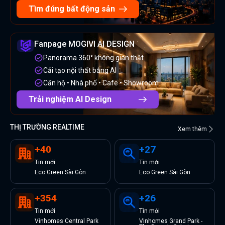
Tìm đúng bất động sản
Fanpage MOGIVI AI DESIGN
Panorama 360° không gian thật
Cải tạo nội thất bằng AI
Căn hộ • Nhà phố • Cafe • Showroom
Trải nghiệm AI Design
THỊ TRƯỜNG REALTIME
Xem thêm
+
40
+
27
Tin
mới
Tin
mới
Eco Green Sài Gòn
Eco Green Sài Gòn
+
354
+
26
Tin
mới
Tin
mới
Vinhomes Central Park
Vinhomes Grand Park -