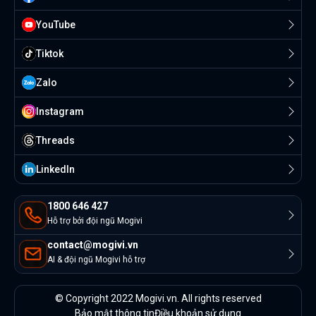
YouTube
Tiktok
Zalo
Instagram
Threads
Linkedln
1800 646 427
Hỗ trợ bởi đội ngũ Mogivi
contact@mogivi.vn
AI & đội ngũ Mogivi hỗ trợ
© Copyright 2022 Mogivi.vn. All rights reserved
Bảo mật thông tin
Điều khoản sử dụng