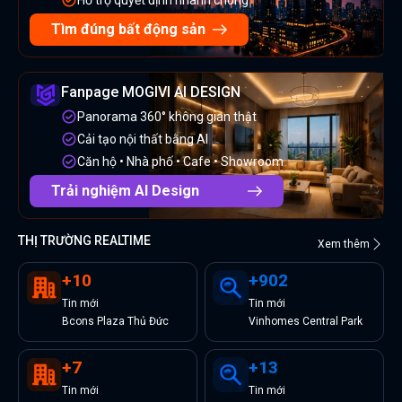
Tìm đúng bất động sản
Fanpage MOGIVI AI DESIGN
Panorama 360° không gian thật
Cải tạo nội thất bằng AI
Căn hộ • Nhà phố • Cafe • Showroom
Trải nghiệm AI Design
THỊ TRƯỜNG REALTIME
Xem thêm
+
10
+
902
Tin
mới
Tin
mới
Bcons Plaza Thủ Đức
Vinhomes Central Park
+
7
+
13
Tin
mới
Tin
mới