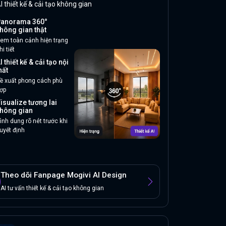
I thiết kế & cải tạo không gian
anorama 360°
hông gian thật
em toàn cảnh hiện trạng
hi tiết
I thiết kế & cải tạo nội
hất
ề xuất phong cách phù
ợp
isualize tương lai
hông gian
ình dung rõ nét trước khi
uyết định
Theo dõi Fanpage Mogivi AI Design
AI tư vấn thiết kế & cải tạo không gian