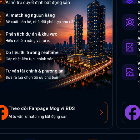
AI hỗ trợ quyết định bất động sản
A
P
AI matching nguồn hàng
k
Đề xuất căn hộ, nhà đất phù hợp nhu cầu
X
c
Phân tích dự án & khu vực
A
Hiểu rõ tiềm năng và rủi ro
t
Đ
Dữ liệu thị trường realtime
h
Cập nhật liên tục, chính xác
V
k
Tư vấn tài chính & phương án
H
Đưa ra lựa chọn tối ưu cho bạn
q
Theo dõi Fanpage Mogivi BĐS
AI tư vấn & matching bất động sản