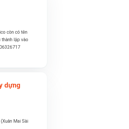
co còn có tên
thành lập vào
0106326717
ây dựng
 (Xuân Mai Sài