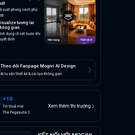
hất
ề xuất phong cách phù
ợp
isualize tương lai
hông gian
ình dung rõ nét trước khi
uyết định
Theo dõi Fanpage Mogivi AI Design
AI tư vấn thiết kế & cải tạo không gian
+
10
Xem thêm thị trường
Tin
thuê
mới
The Pegasuite 2