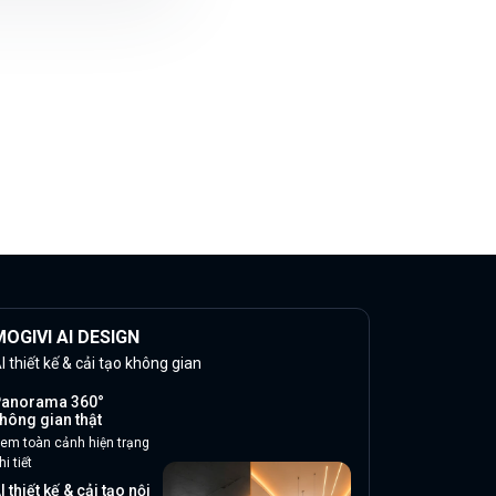
OGIVI AI DESIGN
I thiết kế & cải tạo không gian
anorama 360°
hông gian thật
em toàn cảnh hiện trạng
hi tiết
I thiết kế & cải tạo nội