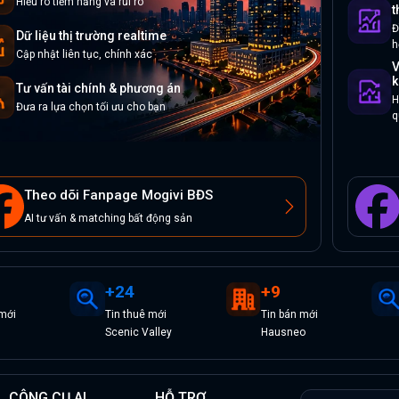
Hiểu rõ tiềm năng và rủi ro
t
Đ
Dữ liệu thị trường realtime
h
Cập nhật liên tục, chính xác
V
k
Tư vấn tài chính & phương án
H
Đưa ra lựa chọn tối ưu cho bạn
q
Theo dõi Fanpage Mogivi BĐS
AI tư vấn & matching bất động sản
+
24
+
9
mới
Tin
thuê
mới
Tin
bán
mới
Scenic Valley
Hausneo
CÔNG CỤ AI
HỖ TRỢ