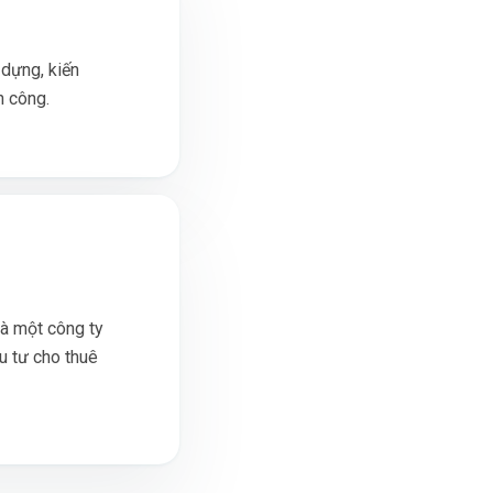
 dựng, kiến
h công.
à một công ty
u tư cho thuê