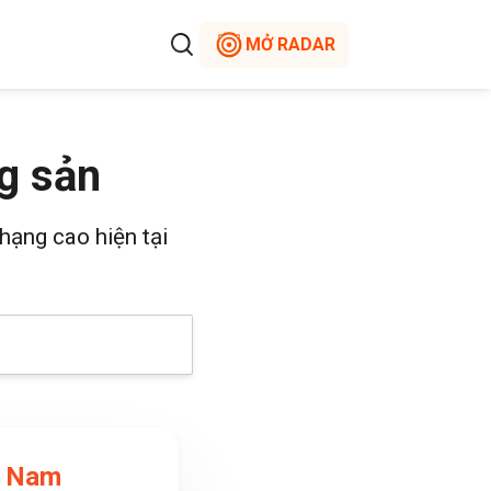
MỞ RADAR
g sản
hạng cao hiện tại
t Nam