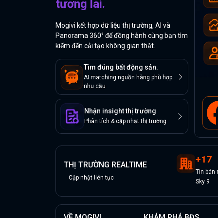
tương lai.
Mogivi kết hợp dữ liệu thị trường, AI và
Panorama 360° để đồng hành cùng bạn tìm
kiếm đến cải tạo không gian thật.
Tìm đúng bất động sản.
AI matching nguồn hàng phù hợp
nhu cầu
Nhận insight thị trường
Phân tích & cập nhật thị trường
+
17
THỊ TRƯỜNG REALTIME
Tin
bán
Cập nhật liên tục
Sky 9
VỀ MOGIVI
KHÁM PHÁ BĐS