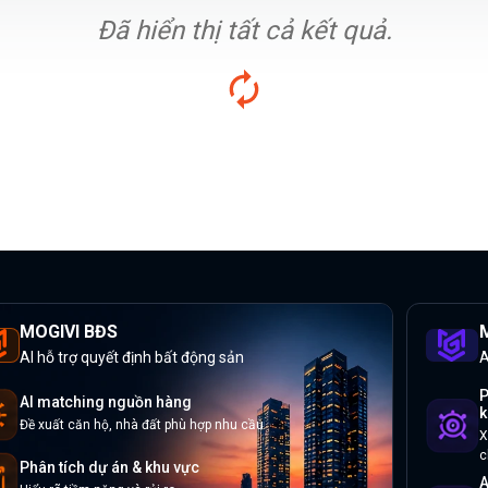
Đã hiển thị tất cả kết quả.
MOGIVI BĐS
M
AI hỗ trợ quyết định bất động sản
A
P
AI matching nguồn hàng
k
Đề xuất căn hộ, nhà đất phù hợp nhu cầu
X
c
Phân tích dự án & khu vực
A