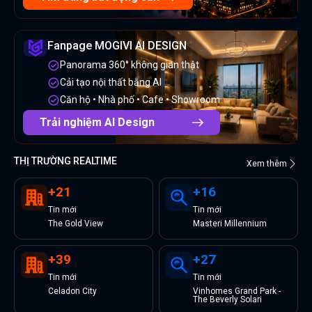
Fanpage MOGIVI AI DESIGN
Panorama 360° không gian thật
Cải tạo nội thất bằng AI
Căn hộ • Nhà phố • Cafe • Showroom
Trải nghiệm AI Design
THỊ TRƯỜNG REALTIME
Xem thêm
+
21
+
16
Tin
mới
Tin
mới
The Gold View
Masteri Millennium
+
39
+
27
Tin
mới
Tin
mới
Celadon City
Vinhomes Grand Park -
The Beverly Solari